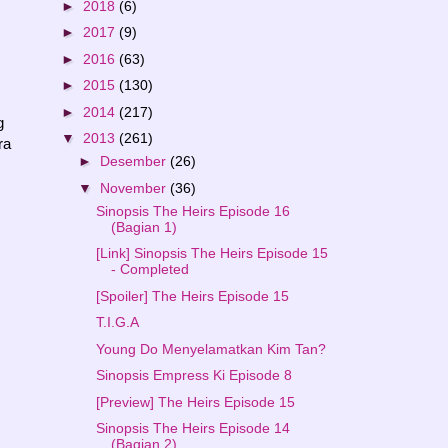
►
2018
(6)
►
2017
(9)
►
2016
(63)
►
2015
(130)
►
2014
(217)
g
▼
2013
(261)
ra
►
Desember
(26)
▼
November
(36)
Sinopsis The Heirs Episode 16
(Bagian 1)
[Link] Sinopsis The Heirs Episode 15
- Completed
[Spoiler] The Heirs Episode 15
T.I.G.A
Young Do Menyelamatkan Kim Tan?
Sinopsis Empress Ki Episode 8
[Preview] The Heirs Episode 15
Sinopsis The Heirs Episode 14
(Bagian 2)