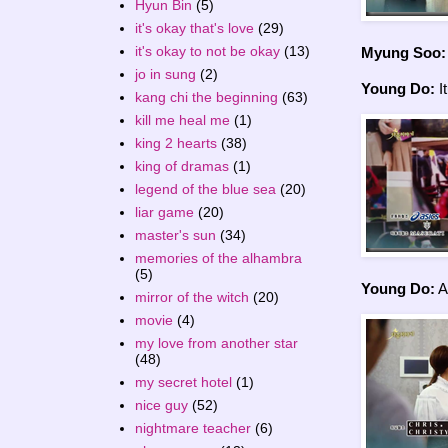
Hyun Bin
(5)
it's okay that's love
(29)
it's okay to not be okay
(13)
Myung Soo:
jo in sung
(2)
Young Do:
I
kang chi the beginning
(63)
kill me heal me
(1)
king 2 hearts
(38)
king of dramas
(1)
legend of the blue sea
(20)
liar game
(20)
master's sun
(34)
memories of the alhambra
(5)
Young Do:
A
mirror of the witch
(20)
movie
(4)
my love from another star
(48)
my secret hotel
(1)
nice guy
(52)
nightmare teacher
(6)