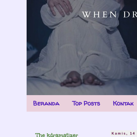
Beranda
Top Posts
Kontak
The kdramatizer
Kamis, 14