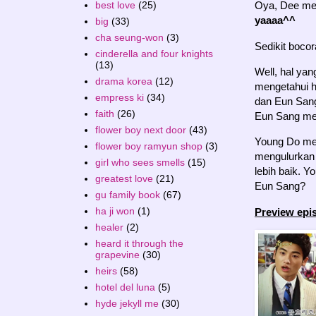
best love
(25)
Oya, Dee mem
yaaaa^^
big
(33)
cha seung-won
(3)
Sedikit bocor
cinderella and four knights
(13)
Well, hal ya
drama korea
(12)
mengetahui 
empress ki
(34)
dan Eun Sang
faith
(26)
Eun Sang me
flower boy next door
(43)
Young Do men
flower boy ramyun shop
(3)
mengulurkan 
girl who sees smells
(15)
lebih baik. 
greatest love
(21)
Eun Sang?
gu family book
(67)
ha ji won
(1)
Preview epi
healer
(2)
heard it through the
grapevine
(30)
heirs
(58)
hotel del luna
(5)
hyde jekyll me
(30)