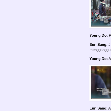
Young Do:
P
Eun Sang:
Ji
menggangguku
Young Do:
A
Eun Sang:
A