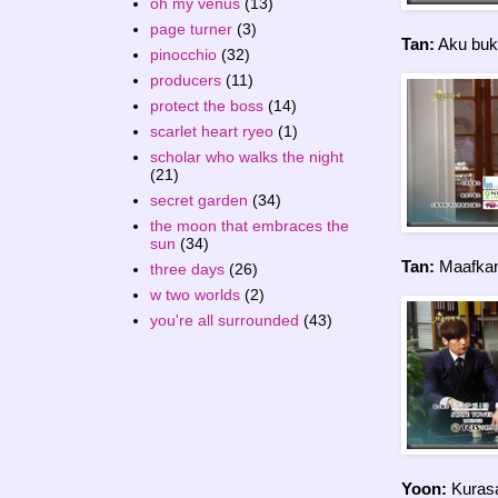
oh my venus
(13)
page turner
(3)
Tan:
Aku buk
pinocchio
(32)
producers
(11)
protect the boss
(14)
scarlet heart ryeo
(1)
scholar who walks the night
(21)
secret garden
(34)
the moon that embraces the
sun
(34)
Tan:
Maafkan
three days
(26)
w two worlds
(2)
you're all surrounded
(43)
Yoon:
Kurasa