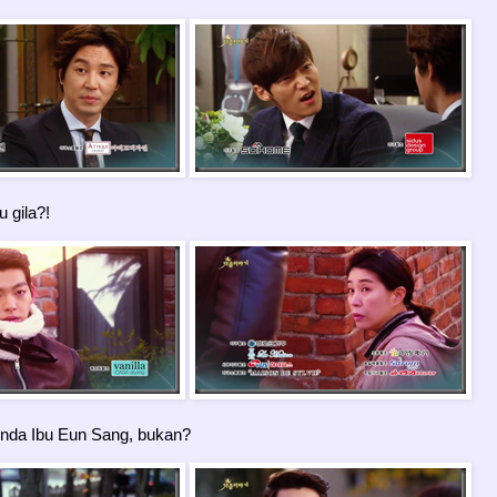
 gila?!
nda Ibu Eun Sang, bukan?