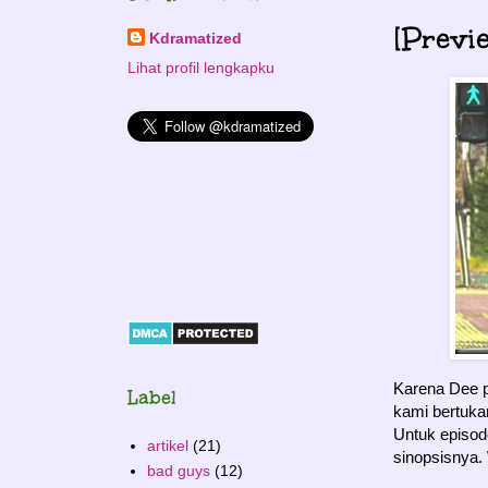
[Previ
Kdramatized
Lihat profil lengkapku
Karena Dee p
Label
kami bertuka
Untuk episod
artikel
(21)
sinopsisnya.
bad guys
(12)