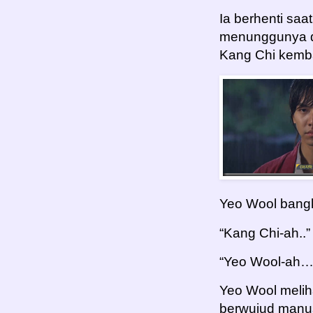
Ia berhenti saa
menunggunya d
Kang Chi kemba
Yeo Wool bangki
“Kang Chi-ah..”
“Yeo Wool-ah…
Yeo Wool melih
berwujud manus