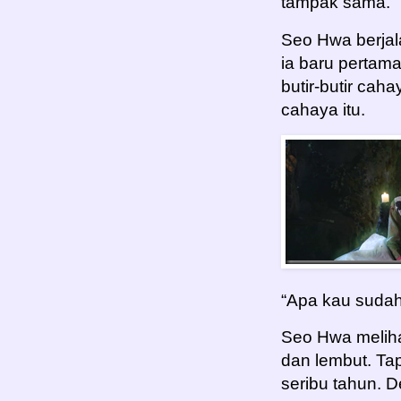
tampak sama.
Seo Hwa berjala
ia baru pertama 
butir-butir caha
cahaya itu.
“Apa kau sudah
Seo Hwa meliha
dan lembut. Ta
seribu tahun. 