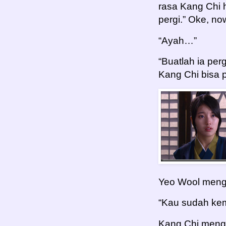
rasa Kang Chi 
pergi.” Oke, no
“Ayah…”
“Buatlah ia pe
Kang Chi bisa p
Yeo Wool meng
“Kau sudah kem
Kang Chi menga