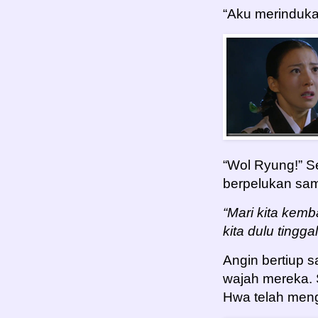
“Aku merinduka
“Wol Ryung!” 
berpelukan sam
“Mari kita kem
kita dulu tingga
Angin bertiup 
wajah mereka. 
Hwa telah meng