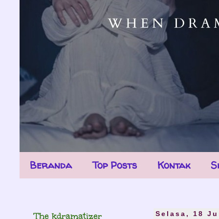
Beranda
Top Posts
Kontak
S
The kdramatizer
Selasa, 18 Ju