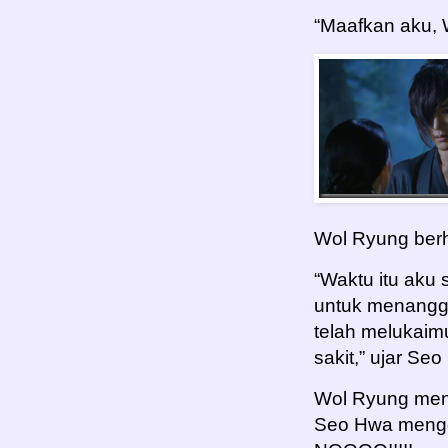
“Maafkan aku, 
Wol Ryung berh
“Waktu itu aku
untuk menangg
telah melukai
sakit,” ujar S
Wol Ryung men
Seo Hwa mengel