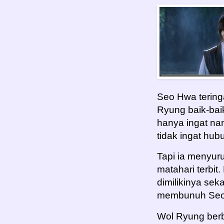
Seo Hwa tering
Ryung baik-bai
hanya ingat na
tidak ingat hub
Tapi ia menyur
matahari terbit
dimilikinya se
membunuh Seo
Wol Ryung berba