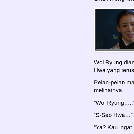
Wol Ryung diam
Hwa yang teru
Pelan-pelan ma
melihatnya.
“Wol Ryung…..
“S-Seo Hwa…” 
“Ya? Kau inga