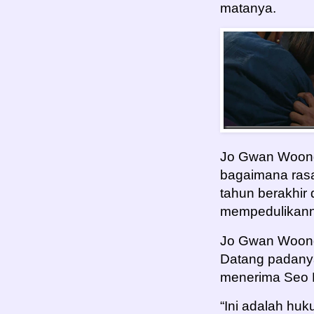
matanya.
Jo Gwan Woong
bagaimana rasa
tahun berakhir 
mempedulikann
Jo Gwan Woong 
Datang padany
menerima Seo 
“Ini adalah hu