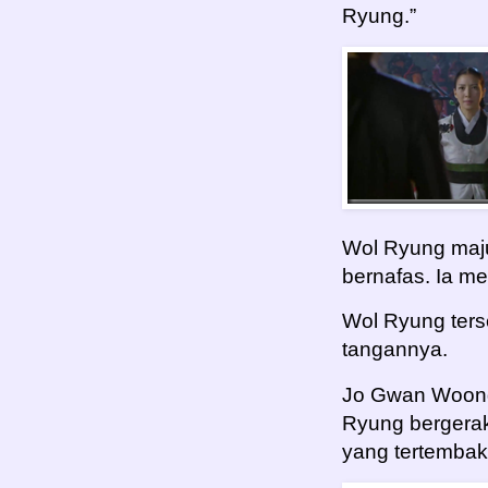
Ryung.”
Wol Ryung maj
bernafas. Ia m
Wol Ryung ters
tangannya.
Jo Gwan Woong
Ryung bergera
yang tertembak