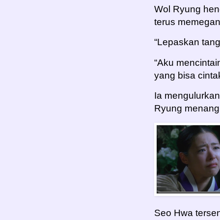
Wol Ryung hend
terus memegang
“Lepaskan tan
“Aku mencintai
yang bisa cinta
Ia mengulurka
Ryung menangi
Seo Hwa terse