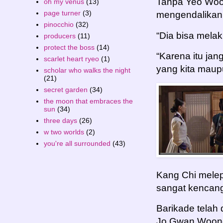
Tanpa Yeo Wool
oh my venus
(13)
page turner
(3)
mengendalikan
pinocchio
(32)
“Dia bisa mela
producers
(11)
protect the boss
(14)
“Karena itu jan
scarlet heart ryeo
(1)
yang kita maupu
scholar who walks the night
(21)
secret garden
(34)
the moon that embraces the
sun
(34)
three days
(26)
w two worlds
(2)
you're all surrounded
(43)
Kang Chi melep
sangat kencan
Barikade telah
Jo Gwan Woong, 