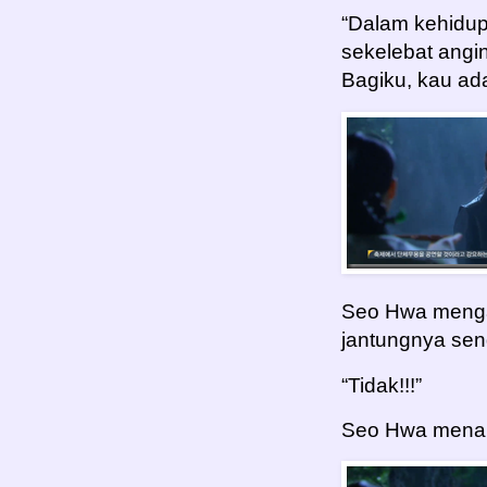
“Dalam kehidu
sekelebat angin
Bagiku, kau ad
Seo Hwa menga
jantungnya send
“Tidak!!!”
Seo Hwa menanc