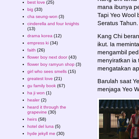
best love
(25)
mana ibunya p
big
(33)
Tapi Yeo Wool
cha seung-won
(3)
Seratus Tahun.
cinderella and four knights
(13)
Kang Chi beran
drama korea
(12)
empress ki
(34)
ikut. Ia memin
faith
(26)
mengambil peda
flower boy next door
(43)
menyiratkan ia t
flower boy ramyun shop
(3)
mengatakan ap
girl who sees smells
(15)
greatest love
(21)
Barulah saat Y
gu family book
(67)
menjaga Yeo W
ha ji won
(1)
healer
(2)
heard it through the
grapevine
(30)
heirs
(58)
hotel del luna
(5)
hyde jekyll me
(30)