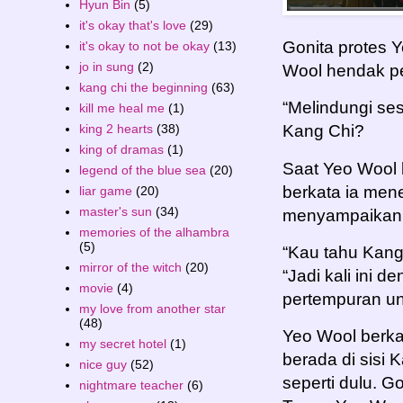
Hyun Bin
(5)
it's okay that's love
(29)
Gonita protes 
it's okay to not be okay
(13)
jo in sung
(2)
Wool hendak p
kang chi the beginning
(63)
“Melindungi se
kill me heal me
(1)
king 2 hearts
(38)
Kang Chi?
king of dramas
(1)
Saat Yeo Wool
legend of the blue sea
(20)
berkata ia men
liar game
(20)
master's sun
(34)
menyampaikan 
memories of the alhambra
(5)
“Kau tahu Kang
mirror of the witch
(20)
“Jadi kali ini d
movie
(4)
pertempuran un
my love from another star
(48)
Yeo Wool berkat
my secret hotel
(1)
berada di sisi 
nice guy
(52)
seperti dulu. G
nightmare teacher
(6)