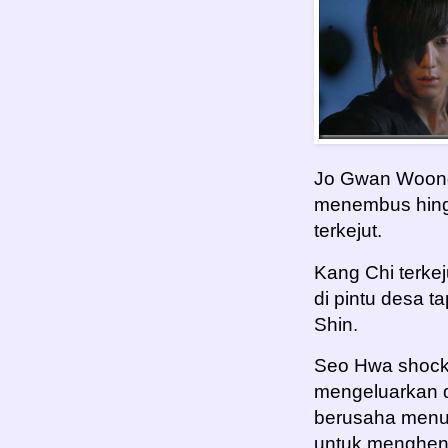
Jo Gwan Woong
menembus hing
terkejut.
Kang Chi terke
di pintu desa 
Shin.
Seo Hwa shock 
mengeluarkan d
berusaha menut
untuk menghent