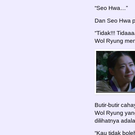
“Seo Hwa…”
Dan Seo Hwa p
“Tidak!!! Tida
Wol Ryung men
Butir-butir cah
Wol Ryung yang 
dilihatnya ada
“Kau tidak bol