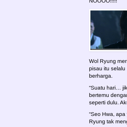
NOOOO!!!!!
Wol Ryung mera
pisau itu sela
berharga.
“Suatu hari… j
bertemu denga
seperti dulu. 
“Seo Hwa, apa
Ryung tak meng