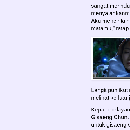
sangat merindu
menyalahkanmu
Aku mencintai
matamu,” ratap
Langit pun iku
melihat ke luar
Kepala pelaya
Gisaeng Chun. 
untuk gisaeng 