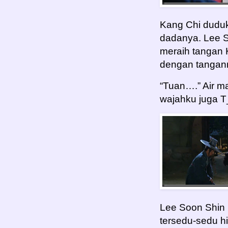
Kang Chi duduk
dadanya. Lee S
meraih tangan 
dengan tangan
“Tuan….” Air m
wajahku juga 
Lee Soon Shin
tersedu-sedu h