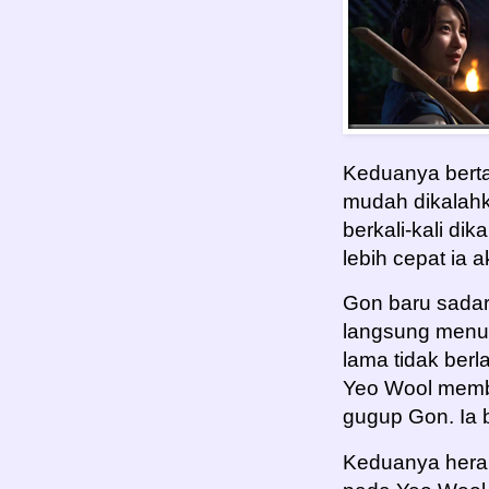
Keduanya bertar
mudah dikalahk
berkali-kali di
lebih cepat ia
Gon baru sadar
langsung menu
lama tidak berl
Yeo Wool membe
gugup Gon. Ia b
Keduanya hera