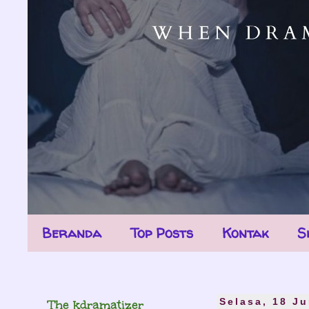
Beranda
Top Posts
Kontak
S
The kdramatizer
Selasa, 18 Ju