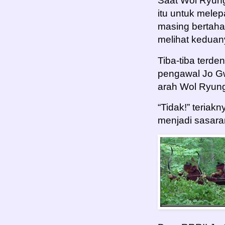
Saat Wol Ryun
itu untuk melep
masing bertaha
melihat keduan
Tiba-tiba terd
pengawal Jo G
arah Wol Ryun
“Tidak!” teriak
menjadi sasara