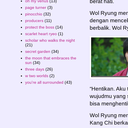
berat hati.
oh my venus
(13)
page turner
(3)
Wol Ryung men
pinocchio
(32)
dengan menceki
producers
(11)
protect the boss
(14)
berbalik. Wol 
scarlet heart ryeo
(1)
scholar who walks the night
(21)
secret garden
(34)
the moon that embraces the
sun
(34)
three days
(26)
w two worlds
(2)
you're all surrounded
(43)
“Hentikan. Aku 
wujudmu yang s
bisa menghentik
Wol Ryung men
Kang Chi berka