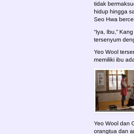
tidak bermaks
hidup hingga sa
Seo Hwa bercer
“Iya, Ibu,” Ka
tersenyum den
Yeo Wool terse
memiliki ibu ad
Yeo Wool dan 
orangtua dan a