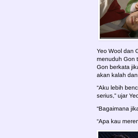
Yeo Wool dan G
menuduh Gon t
Gon berkata ji
akan kalah dan
“Aku lebih ben
serius,” ujar Ye
“Bagaimana jik
“Apa kau merem