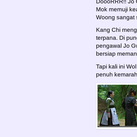
DoooRRR!! Jo 
Mok memuji ke
Woong sangat s
Kang Chi menge
terpana. Di pu
pengawal Jo G
bersiap meman
Tapi kali ini 
penuh kemaraha