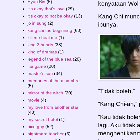
Hyun Bin
(5)
kenyataan Wol 
it's okay that's love
(29)
Kang Chi muncu
it's okay to not be okay
(13)
jo in sung
(2)
ibunya.
kang chi the beginning
(63)
kill me heal me
(1)
king 2 hearts
(38)
king of dramas
(1)
legend of the blue sea
(20)
liar game
(20)
master's sun
(34)
memories of the alhambra
(5)
“Tidak boleh.”
mirror of the witch
(20)
movie
(4)
“Kang Chi-ah,” 
my love from another star
(48)
“Kau tidak bol
my secret hotel
(1)
lagi. Aku tid
nice guy
(52)
menghentikanm
nightmare teacher
(6)