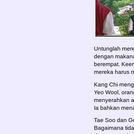
Untunglah mere
dengan makana
berempat. Kee
mereka harus m
Kang Chi meng
Yeo Wool, oran
menyerahkan aya
Ia bahkan men
Tae Soo dan G
Bagaimana tida