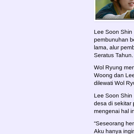
Lee Soon Shin 
pembunuhan be
lama, alur pem
Seratus Tahun.
Wol Ryung memb
Woong dan Lee 
dilewati Wol R
Lee Soon Shin
desa di sekita
mengenai hal in
“Seseorang hen
Aku hanya ing