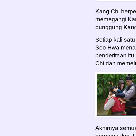
Kang Chi berpe
memegangi Kan
punggung Kang
Setiap kali sat
Seo Hwa menan
penderitaan it
Chi dan memelu
Akhirnya semua 
bermunculan. 