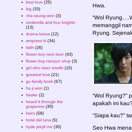
best love
(25)
Hwa.
big
(33)
cha seung-won
(3)
“Wol Ryung….W
cinderella and four knights
memanggil nama
(13)
Ryung. Sejenak
drama korea
(12)
empress ki
(34)
faith
(26)
flower boy next door
(43)
flower boy ramyun shop
(3)
girl who sees smells
(15)
greatest love
(21)
gu family book
(67)
ha ji won
(1)
healer
(2)
“Wol Ryung?” 
heard it through the
apakah ini kau
grapevine
(30)
heirs
(58)
“Siapa kau?” t
hotel del luna
(5)
hyde jekyll me
(30)
Seo Hwa menang