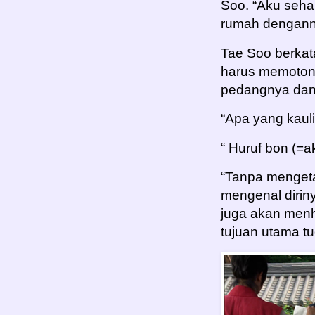
Soo. “Aku seh
rumah denganny
Tae Soo berkat
harus memoton
pedangnya dan 
“Apa yang kauli
“ Huruf bon (=ak
“Tanpa mengeta
mengenal dirin
juga akan menha
tujuan utama tug