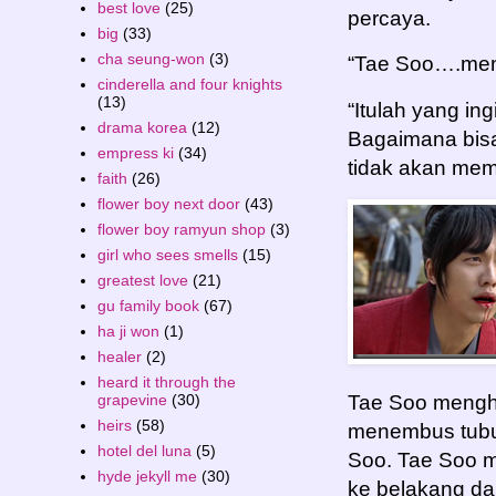
best love
(25)
percaya.
big
(33)
cha seung-won
(3)
“Tae Soo….me
cinderella and four knights
(13)
“Itulah yang 
drama korea
(12)
Bagaimana bis
empress ki
(34)
tidak akan mem
faith
(26)
flower boy next door
(43)
flower boy ramyun shop
(3)
girl who sees smells
(15)
greatest love
(21)
gu family book
(67)
ha ji won
(1)
healer
(2)
heard it through the
grapevine
(30)
Tae Soo mengh
heirs
(58)
menembus tubu
hotel del luna
(5)
Soo. Tae Soo 
hyde jekyll me
(30)
ke belakang dan