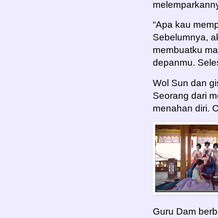
melemparkannya
“Apa kau memp
Sebelumnya, ak
membuatku mara
depanmu. Seles
Wol Sun dan gi
Seorang dari m
menahan diri. 
Guru Dam berb