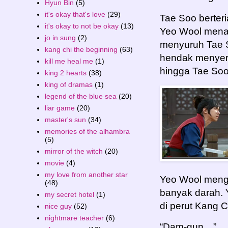
Hyun Bin
(5)
it's okay that's love
(29)
Tae Soo berter
it's okay to not be okay
(13)
Yeo Wool mena
jo in sung
(2)
menyuruh Tae S
kang chi the beginning
(63)
hendak menyer
kill me heal me
(1)
hingga Tae Soo
king 2 hearts
(38)
king of dramas
(1)
legend of the blue sea
(20)
liar game
(20)
master's sun
(34)
memories of the alhambra
(5)
mirror of the witch
(20)
movie
(4)
my love from another star
Yeo Wool meng
(48)
banyak darah. 
my secret hotel
(1)
di perut Kang 
nice guy
(52)
nightmare teacher
(6)
“Dam-gun…”