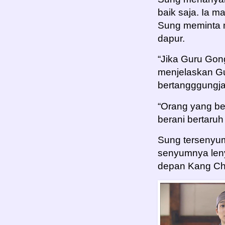
baik saja. Ia m
Sung meminta m
dapur.
“Jika Guru Gon
menjelaskan G
bertangggungja
“Orang yang b
berani bertaruh
Sung tersenyum
senyumnya lenya
depan Kang Chi