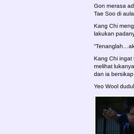
Gon merasa ada
Tae Soo di aula
Kang Chi meng
lakukan padany
“Tenanglah…ak
Kang Chi ingat
melihat lukany
dan ia bersika
Yeo Wool duduk