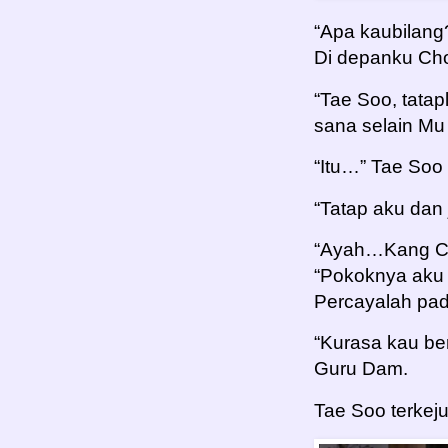
“Apa kaubilang
Di depanku C
“Tae Soo, tatap
sana selain Mu
“Itu…” Tae Soo
“Tatap aku dan 
“Ayah…Kang C
“Pokoknya aku
Percayalah pada
“Kurasa kau ber
Guru Dam.
Tae Soo terkeju