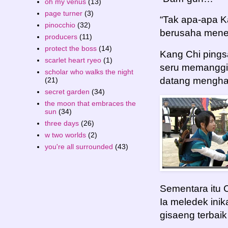
oh my venus
(13)
page turner
(3)
“Tak apa-apa K
pinocchio
(32)
berusaha men
producers
(11)
protect the boss
(14)
Kang Chi pings
scarlet heart ryeo
(1)
seru memanggil
scholar who walks the night
datang mengha
(21)
secret garden
(34)
the moon that embraces the
sun
(34)
three days
(26)
w two worlds
(2)
you're all surrounded
(43)
Sementara itu 
Ia meledek ini
gisaeng terbai