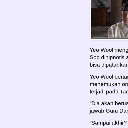
Yeo Wool menge
Soo dihipnotis 
bisa dipatahka
Yeo Wool berta
menemukan ora
terjadi pada T
“Dia akan beru
jawab Guru Da
“Sampai akhir?