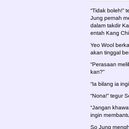
“Tidak boleh!” 
Jung pernah me
dalam takdir K
entah Kang Chi
Yeo Wool berka
akan tinggal b
“Perasaan meli
kan?”
“Ia bilang ia i
“Nona!” tegur S
“Jangan khawat
ingin membantu
So Jung menghe