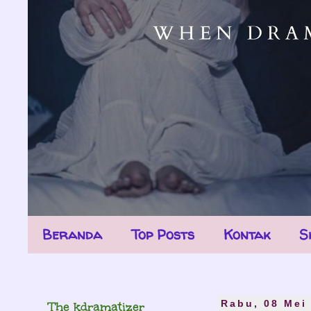
Beranda
Top Posts
Kontak
S
The kdramatizer
Rabu, 08 Mei