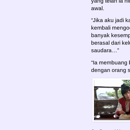
yang telah ia h
awal.
“Jika aku jadi 
kembali mengoc
banyak kesempa
berasal dari k
saudara…”
“Ia membuang ba
dengan orang se