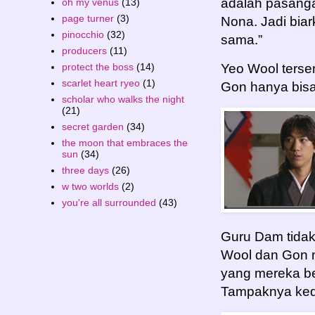
adalah pasanga
oh my venus
(13)
page turner
(3)
Nona. Jadi bia
pinocchio
(32)
sama.”
producers
(11)
protect the boss
(14)
Yeo Wool terse
scarlet heart ryeo
(1)
Gon hanya bisa
scholar who walks the night
(21)
secret garden
(34)
the moon that embraces the
sun
(34)
three days
(26)
w two worlds
(2)
you're all surrounded
(43)
Guru Dam tidak 
Wool dan Gon m
yang mereka be
Tampaknya ked