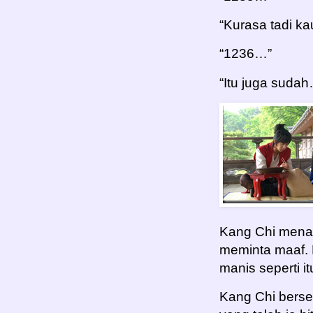
“Kurasa tadi k
“1236…”
“Itu juga sudah
Kang Chi menat
meminta maaf.
manis seperti it
Kang Chi berse