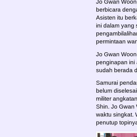
Jo Gwan Woong 
berbicara deng
Asisten itu be
ini dalam yan
pengambilaliha
permintaan wani
Jo Gwan Woong 
penginapan ini
sudah berada d
Samurai pendam
belum diselesa
militer angkata
Shin. Jo Gwan
waktu singkat. 
penutup topiny