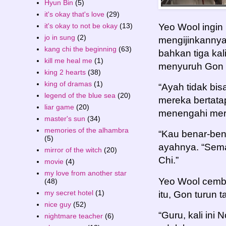
Hyun Bin
(5)
it's okay that's love
(29)
it's okay to not be okay
(13)
Yeo Wool ingin 
jo in sung
(2)
mengijinkannya
kang chi the beginning
(63)
bahkan tiga kal
kill me heal me
(1)
menyuruh Gon y
king 2 hearts
(38)
king of dramas
(1)
“Ayah tidak bi
legend of the blue sea
(20)
mereka bertata
liar game
(20)
menengahi mere
master's sun
(34)
memories of the alhambra
“Kau benar-bena
(5)
ayahnya. “Semak
mirror of the witch
(20)
Chi.”
movie
(4)
my love from another star
Yeo Wool cembe
(48)
my secret hotel
(1)
itu, Gon turun 
nice guy
(52)
“Guru, kali ini
nightmare teacher
(6)