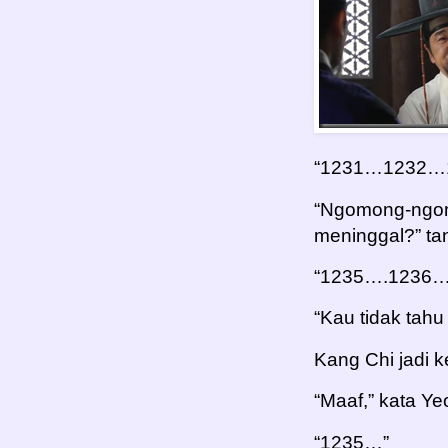
“1231…1232…1
“Ngomong-ngo
meninggal?” ta
“1235….1236…
“Kau tidak tah
Kang Chi jadi 
“Maaf,” kata Ye
“1235…”