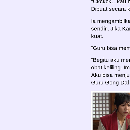
“Ckckck…kau me
Dibuat secara 
Ia mengambilka
sendiri. Jika 
kuat.
“Guru bisa mem
“Begitu aku me
obat keliling. I
Aku bisa menju
Guru Gong Dal 