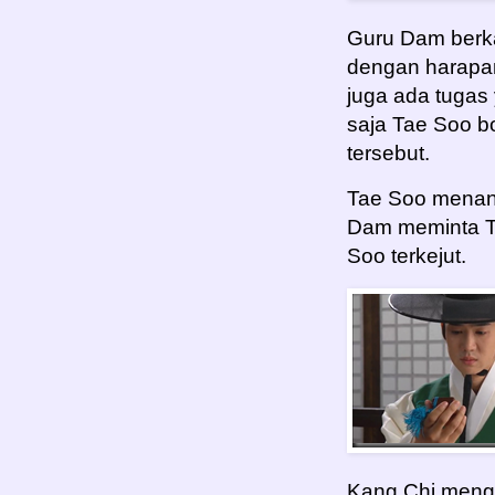
Guru Dam berka
dengan harapa
juga ada tugas
saja Tae Soo b
tersebut.
Tae Soo menany
Dam meminta T
Soo terkejut.
Kang Chi mengh