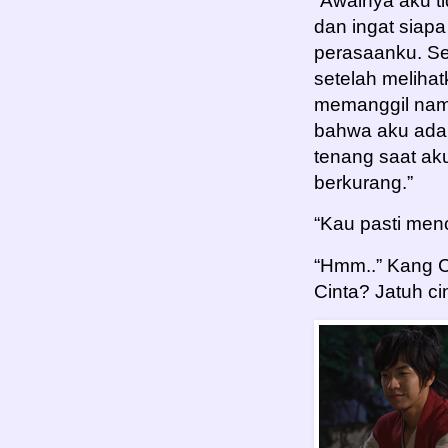
“Awalnya aku ti
dan ingat siapa
perasaanku. S
setelah melihatk
memanggil nam
bahwa aku adal
tenang saat ak
berkurang.”
“Kau pasti menc
“Hmm..” Kang C
Cinta? Jatuh ci