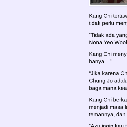
Kang Chi terta
tidak perlu me
“Tidak ada yan
Nona Yeo Wool
Kang Chi menya
hanya…”
“Jika karena C
Chung Jo adala
bagaimana kea
Kang Chi berka
menjadi masa l
temannya, dan 
“Aku ingin kau 