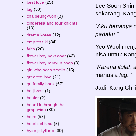
best love
(25)
Lee Soon Shin 
big
(33)
sekarang. Kang
cha seung-won
(3)
cinderella and four knights
“Aku bertanya 
(13)
padaku.”
drama korea
(12)
empress ki
(34)
Yeo Wool menja
faith
(26)
bisa untuk Kang 
flower boy next door
(43)
flower boy ramyun shop
(3)
“Karena itulah
girl who sees smells
(15)
manusia
lagi.”
greatest love
(21)
gu family book
(67)
Jadi, Kang Chi
ha ji won
(1)
healer
(2)
heard it through the
grapevine
(30)
heirs
(58)
hotel del luna
(5)
hyde jekyll me
(30)