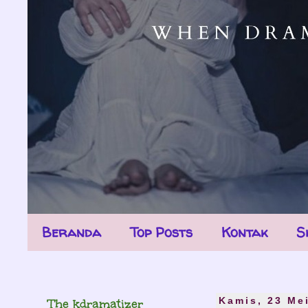
Beranda
Top Posts
Kontak
S
The kdramatizer
Kamis, 23 Me