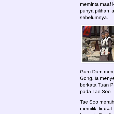
meminta maaf k
punya pilihan l
sebelumnya.
Guru Dam mema
Gong. Ia meny
berkata Tuan P
pada Tae Soo.
Tae Soo meraih
memiliki firas