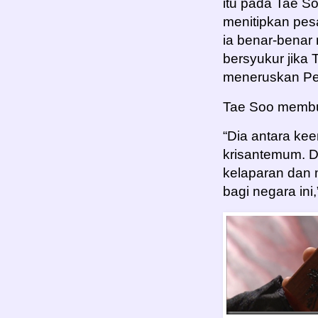
itu pada Tae So
menitipkan pe
ia benar-benar
bersyukur jika 
meneruskan Pe
Tae Soo membuk
“Dia antara ke
krisantemum. 
kelaparan dan
bagi negara ini