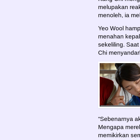
melupakan reaks
menoleh, ia mel
Yeo Wool hampi
menahan kepala
sekeliling. Saa
Chi menyandar
“Sebenarnya ak
Mengapa merek
memikirkan sem