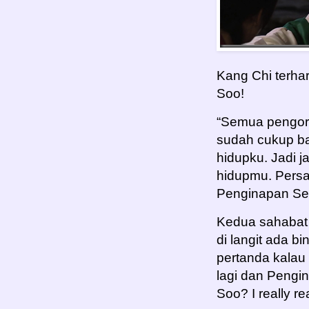
Kang Chi terha
Soo!
“Semua pengorb
sudah cukup ba
hidupku. Jadi j
hidupmu. Pers
Penginapan Ser
Kedua sahabat i
di langit ada bi
pertanda kalau
lagi dan Pengi
Soo? I really re