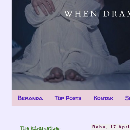
Beranda
Top Posts
Kontak
S
The kdramatizer
Rabu, 17 Apri