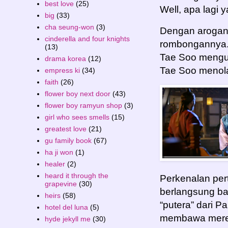
best love
(25)
Well, apa lagi y
big
(33)
cha seung-won
(3)
Dengan arogan 
cinderella and four knights
rombongannya. 
(13)
Tae Soo mengus
drama korea
(12)
Tae Soo menol
empress ki
(34)
faith
(26)
flower boy next door
(43)
flower boy ramyun shop
(3)
girl who sees smells
(15)
greatest love
(21)
gu family book
(67)
ha ji won
(1)
healer
(2)
heard it through the
Perkenalan per
grapevine
(30)
berlangsung ba
heirs
(58)
“putera” dari 
hotel del luna
(5)
membawa mere
hyde jekyll me
(30)