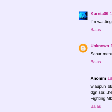
Kurnia06
1
I'm waittin
Balas
Unknown
Sabar menu
Balas
Anonim
18
wlaupun bl
dgn sbr...h
Fighting M
Balas