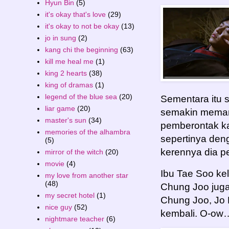
Hyun Bin
(5)
it's okay that's love
(29)
it's okay to not be okay
(13)
jo in sung
(2)
kang chi the beginning
(63)
kill me heal me
(1)
king 2 hearts
(38)
king of dramas
(1)
legend of the blue sea
(20)
Sementara itu 
liar game
(20)
semakin mema
master's sun
(34)
pemberontak ka
memories of the alhambra
sepertinya deng
(5)
kerennya dia 
mirror of the witch
(20)
movie
(4)
Ibu Tae Soo k
my love from another star
(48)
Chung Joo juga 
my secret hotel
(1)
Chung Joo, Jo 
nice guy
(52)
kembali. O-ow
nightmare teacher
(6)