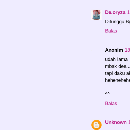
De.oryza
1
Ditunggu Bg
Balas
Anonim
18
udah lama 
mbak dee..
tapi daku 
hehehehehe
^^
Balas
Unknown