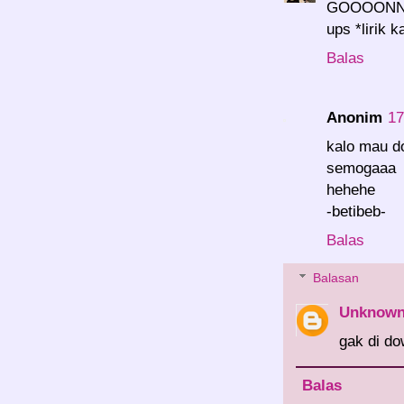
GOOOONNN
ups *lirik k
Balas
Anonim
17
kalo mau d
semogaaa 
hehehe
-betibeb-
Balas
Balasan
Unknow
gak di do
Balas