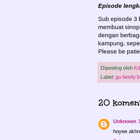
Episode lengk
Sub episode 3 b
membuat sinopn
dengan berbaga
kampung, seper
Please be pati
Diposting oleh
Kd
Label:
gu family 
20 koment
Unknown
hoyee akhr