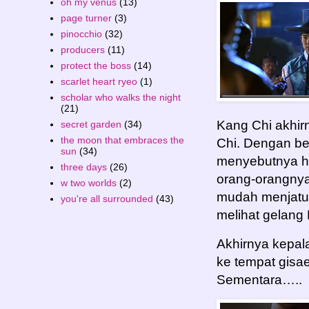
oh my venus
(13)
page turner
(3)
pinocchio
(32)
producers
(11)
protect the boss
(14)
scarlet heart ryeo
(1)
scholar who walks the night
(21)
Kang Chi akhir
secret garden
(34)
the moon that embraces the
Chi. Dengan b
sun
(34)
menyebutnya h
three days
(26)
orang-orangny
w two worlds
(2)
mudah menjatu
you're all surrounded
(43)
melihat gelang 
Akhirnya kepa
ke tempat gisa
Sementara…..