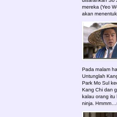
disarankan So 
mereka (Yeo Wo
akan menentuka
Pada malam har
Untunglah Kang
Park Mo Sul ke
Kang Chi dan g
kalau orang it
ninja. Hmmm…n