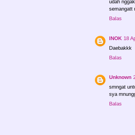
udah nggak 
semangatt 
Balas
INOK
18 Ap
Daebakkk
Balas
Unknown
smngat untu
sya mnungg
Balas