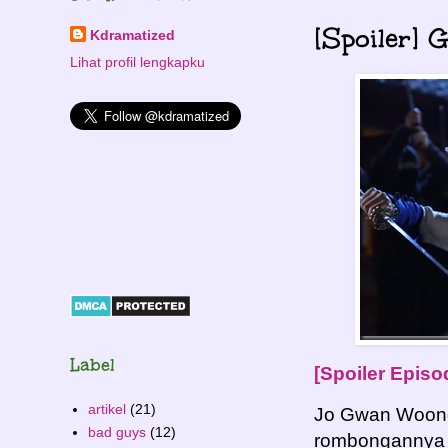
[Spoiler] 
Kdramatized
Lihat profil lengkapku
Label
[Spoiler Episo
artikel
(21)
Jo Gwan Woong t
bad guys
(12)
rombongannya p