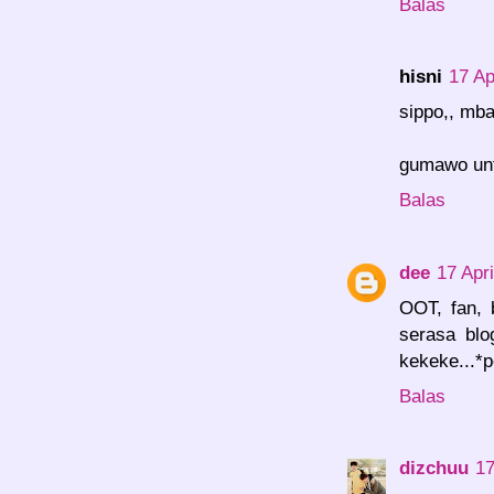
Balas
hisni
17 Ap
sippo,, mba
gumawo unt
Balas
dee
17 Apr
OOT, fan, b
serasa blo
kekeke...*
Balas
dizchuu
17