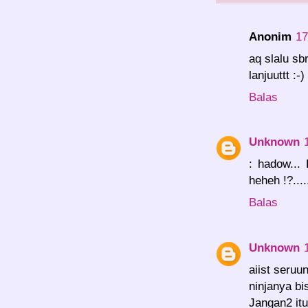
Anonim
17
aq slalu sb
lanjuuttt :-)
Balas
Unknown
: hadow...
heheh !?....
Balas
Unknown
aiist seruu
ninjanya bi
Jangan2 it