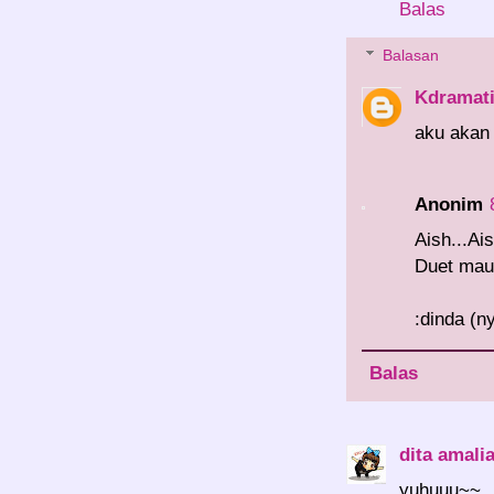
Balas
Balasan
Kdramat
aku akan
Anonim
Aish...Ais
Duet maut
:dinda (ny
Balas
dita amali
yuhuuu~~