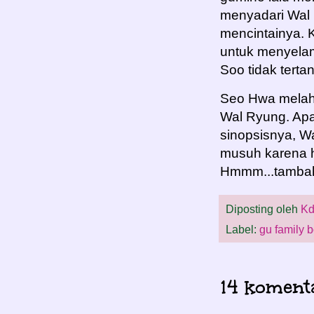
menyadari Wal 
mencintainya. 
untuk menyelam
Soo tidak tert
Seo Hwa melahi
Wal Ryung. Apak
sinopsisnya, W
musuh karena 
Hmmm...tambah
Diposting oleh
Kd
Label:
gu family 
14 koment