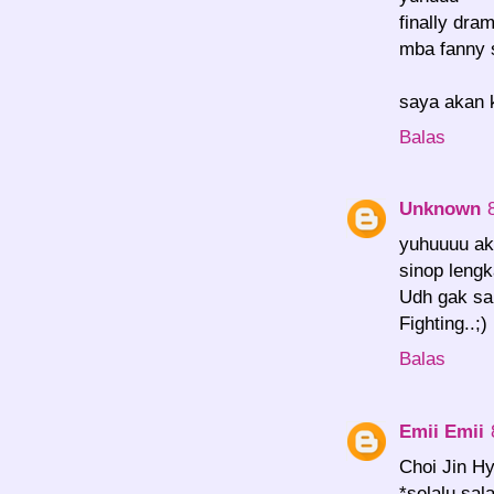
finally dra
mba fanny 
saya akan 
Balas
Unknown
yuhuuuu ak
sinop leng
Udh gak sa
Fighting..;)
Balas
Emii Emii
Choi Jin H
*selalu sal