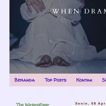
Beranda
Top Posts
Kontak
S
The kdramatizer
Senin, 08 Apr