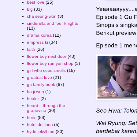
best love
(25)
Yeaaaaayyy....
big
(33)
cha seung-won
(3)
Episode 1 Gu F
cinderella and four knights
Sinopsis singka
(13)
Berikut previe
drama korea
(12)
empress ki
(34)
Episode 1 menc
faith
(26)
flower boy next door
(43)
flower boy ramyun shop
(3)
girl who sees smells
(15)
greatest love
(21)
gu family book
(67)
ha ji won
(1)
healer
(2)
heard it through the
Seo Hwa: Tolong
grapevine
(30)
heirs
(58)
Wal Ryung: Sete
hotel del luna
(5)
berdebar karena
hyde jekyll me
(30)