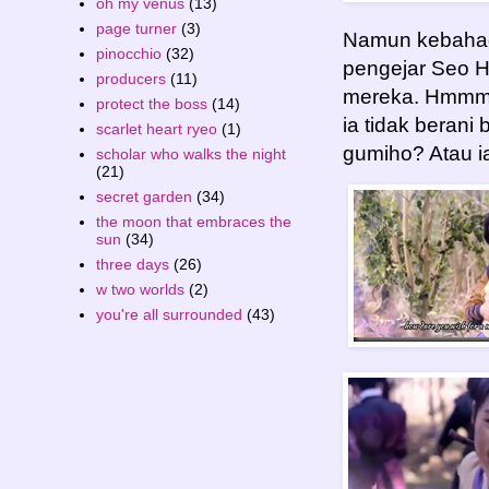
oh my venus
(13)
page turner
(3)
Namun kebahag
pinocchio
(32)
pengejar Seo
producers
(11)
mereka. Hmmm..
protect the boss
(14)
ia tidak berani
scarlet heart ryeo
(1)
gumiho? Atau i
scholar who walks the night
(21)
secret garden
(34)
the moon that embraces the
sun
(34)
three days
(26)
w two worlds
(2)
you're all surrounded
(43)