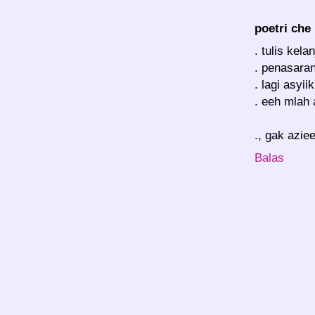
poetri che
. tulis kel
. penasaran
. lagi asyii
. eeh mlah
., gak azie
Balas