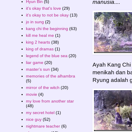
manusia....
Hyun Bin
(5)
it's okay that's love
(29)
it's okay to not be okay
(13)
jo in sung
(2)
kang chi the beginning
(63)
kill me heal me
(1)
king 2 hearts
(38)
king of dramas
(1)
legend of the blue sea
(20)
liar game
(20)
Ayah Kang Chi 
master's sun
(34)
menikah dan b
memories of the alhambra
Ryung adalah 
(5)
mirror of the witch
(20)
movie
(4)
my love from another star
(48)
my secret hotel
(1)
nice guy
(52)
nightmare teacher
(6)