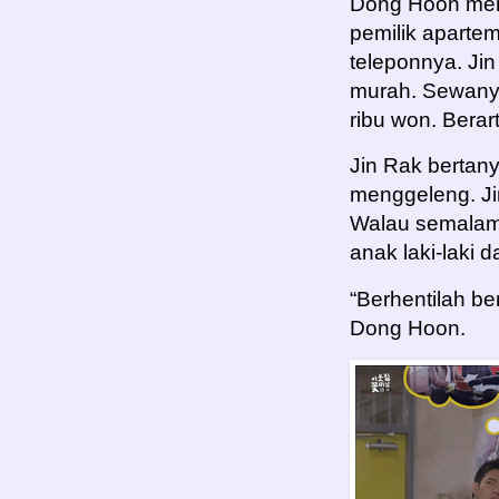
Dong Hoon men
pemilik aparte
teleponnya. Ji
murah. Sewanya 
ribu won. Berart
Jin Rak bertan
menggeleng. Ji
Walau semalama
anak laki-laki d
“Berhentilah be
Dong Hoon.