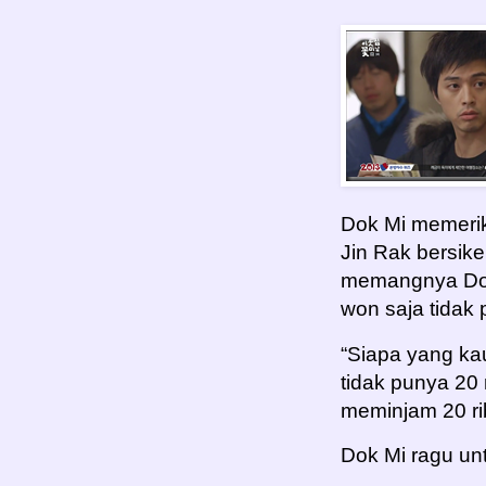
Dok Mi memerik
Jin Rak bersik
memangnya Don
won saja tidak 
“Siapa yang ka
tidak punya 20
meminjam 20 ri
Dok Mi ragu unt