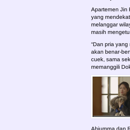
Apartemen Jin 
yang mendekati
melanggar wila
masih mengetuk
“Dan pria yang
akan benar-bena
cuek, sama sek
memanggili Dok
Ahjumma dan R