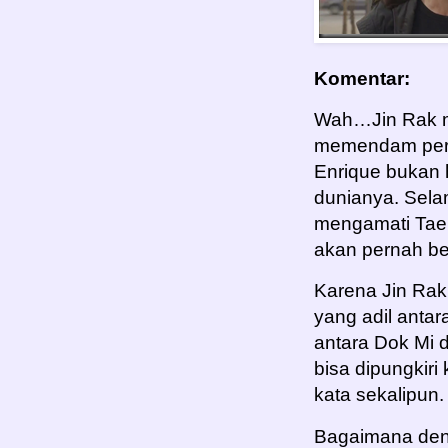
Komentar:
Wah…Jin Rak mu
memendam pera
Enrique bukan 
dunianya. Sela
mengamati Tae J
akan pernah ber
Karena Jin Rak 
yang adil anta
antara Dok Mi d
bisa dipungkir
kata sekalipun.
Bagaimana deng