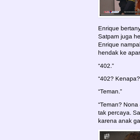
Enrique bertan
Satpam juga hen
Enrique nampa
hendak ke apa
“402.”
“402? Kenapa?”
“Teman.”
“Teman? Nona 
tak percaya. Sa
karena anak gad