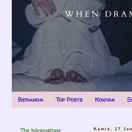
Beranda
Top Posts
Kontak
S
The kdramatizer
Kamis, 17 Ja