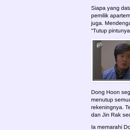
Siapa yang dat
pemilik apartem
juga. Mendengar
“Tutup pintunya
Dong Hoon sege
menutup semua 
rekeningnya. T
dan Jin Rak se
Ia memarahi D