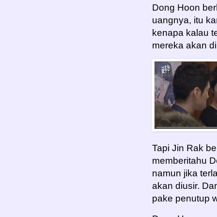
Dong Hoon ber
uangnya, itu k
kenapa kalau t
mereka akan diu
Tapi Jin Rak b
memberitahu Do
namun jika ter
akan diusir. Da
pake penutup w