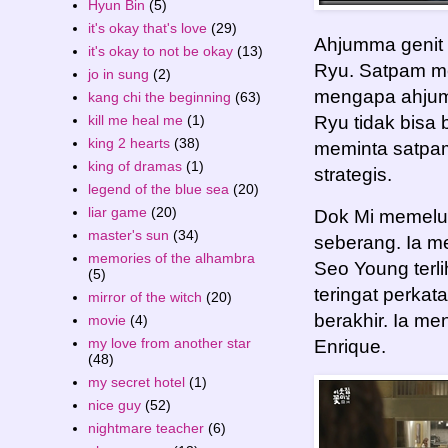
Hyun Bin
(5)
it's okay that's love
(29)
Ahjumma genit
it's okay to not be okay
(13)
Ryu. Satpam mel
jo in sung
(2)
mengapa ahjum
kang chi the beginning
(63)
kill me heal me
(1)
Ryu tidak bisa
king 2 hearts
(38)
meminta satpam
king of dramas
(1)
strategis.
legend of the blue sea
(20)
liar game
(20)
Dok Mi memeluk
master's sun
(34)
seberang. Ia m
memories of the alhambra
Seo Young terl
(5)
teringat perka
mirror of the witch
(20)
berakhir. Ia m
movie
(4)
my love from another star
Enrique.
(48)
my secret hotel
(1)
nice guy
(52)
nightmare teacher
(6)