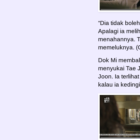
“Dia tidak bole
Apalagi ia meli
menahannya. T
memeluknya. (C
Dok Mi membal
menyukai Tae Jo
Joon. Ia terlih
kalau ia kedin