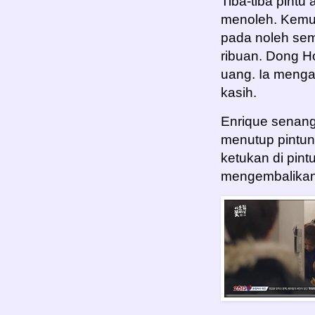
Tiba-tiba pintu
menoleh. Kemunc
pada noleh sem
ribuan. Dong Ho
uang. Ia mengam
kasih.
Enrique senang
menutup pintun
ketukan di pint
mengembalikan