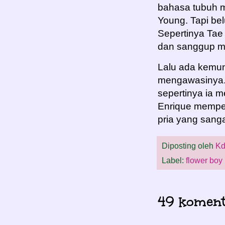
bahasa tubuh m
Young. Tapi be
Sepertinya Tae
dan sanggup me
Lalu ada kemun
mengawasinya. J
sepertinya ia m
Enrique mempe
pria yang sanga
Diposting oleh
Kd
Label:
flower boy
49 koment