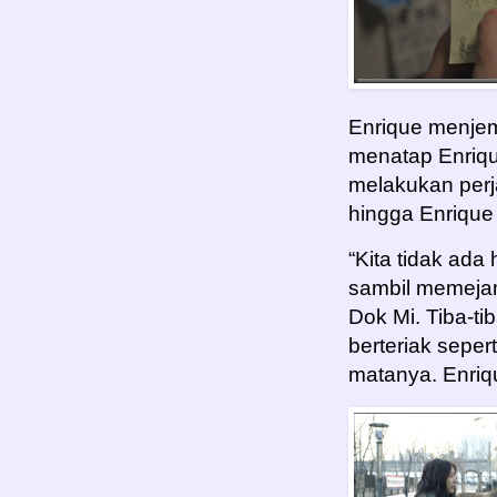
Enrique menjem
menatap Enriqu
melakukan perj
hingga Enriqu
“Kita tidak ada
sambil memeja
Dok Mi. Tiba-ti
berteriak seper
matanya. Enriq