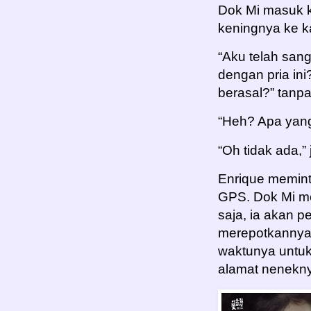
Dok Mi masuk k
keningnya ke k
“Aku telah sang
dengan pria ini
berasal?” tanp
“Heh? Apa yang
“Oh tidak ada,”
Enrique memin
GPS. Dok Mi me
saja, ia akan p
merepotkannya,
waktunya untu
alamat nenekny