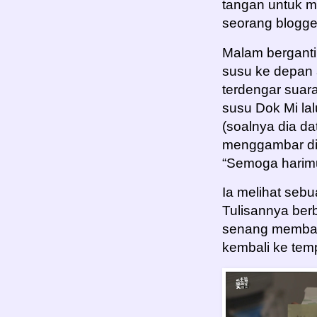
tangan untuk me
seorang blogger
Malam berganti
susu ke depan 
terdengar suara
susu Dok Mi lal
(soalnya dia d
menggambar di p
“Semoga harimu
Ia melihat sebua
Tulisannya berb
senang membac
kembali ke temp