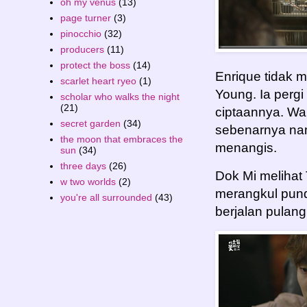
oh my venus
(13)
page turner
(3)
pinocchio
(32)
producers
(11)
protect the boss
(14)
Enrique tidak
scarlet heart ryeo
(1)
Young. Ia perg
scholar who walks the night
(21)
ciptaannya. Wa
secret garden
(34)
sebenarnya na
the moon that embraces the
menangis.
sun
(34)
three days
(26)
Dok Mi melihat
w two worlds
(2)
merangkul pund
you're all surrounded
(43)
berjalan pulan