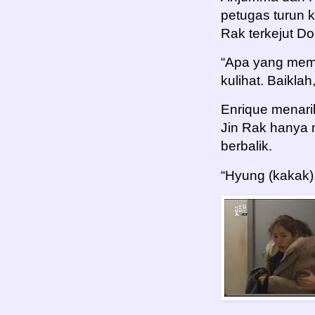
petugas turun 
Rak terkejut Do
“Apa yang memb
kulihat. Baikla
Enrique menarik
Jin Rak hanya m
berbalik.
“Hyung (kakak),