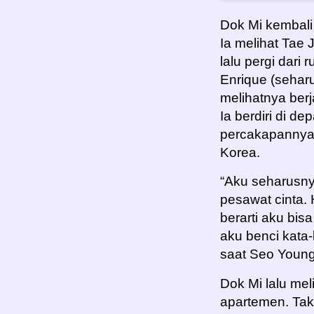
Dok Mi kembali
Ia melihat Tae
lalu pergi dari
Enrique (sehar
melihatnya berj
Ia berdiri di d
percakapannya 
Korea.
“Aku seharusn
pesawat cinta.
berarti aku bi
aku benci kata-
saat Seo Youn
Dok Mi lalu mel
apartemen. Tak