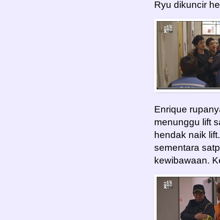
Ryu dikuncir h
Enrique rupany
menunggu lift 
hendak naik li
sementara sat
kewibawaan. Ked