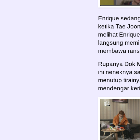
Enrique sedan
ketika Tae Joo
melihat Enrique
langsung meminj
membawa ranse
Rupanya Dok Mi
ini neneknya sa
menutup tirainy
mendengar kerib