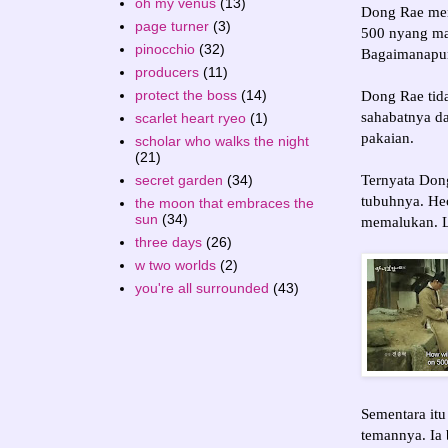
oh my venus
(13)
Dong Rae men
page turner
(3)
500 nyang ma
pinocchio
(32)
Bagaimanapun
producers
(11)
protect the boss
(14)
Dong Rae tida
sahabatnya d
scarlet heart ryeo
(1)
pakaian.
scholar who walks the night
(21)
Ternyata Don
secret garden
(34)
tubuhnya. Heo
the moon that embraces the
sun
(34)
memalukan. La
three days
(26)
w two worlds
(2)
you're all surrounded
(43)
Sementara it
temannya. Ia