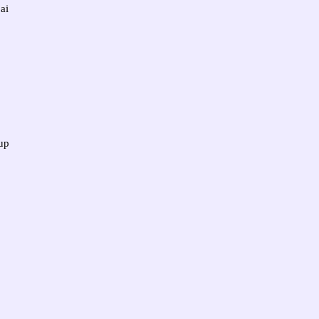
ai
up