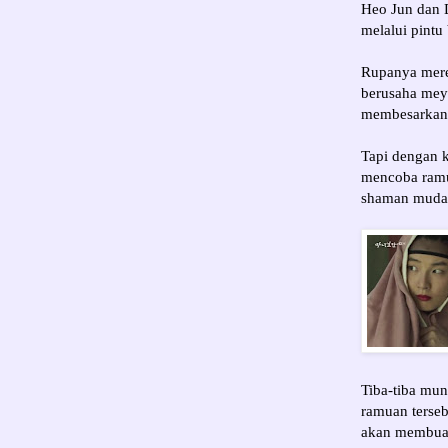
Heo Jun dan 
melalui pint
Rupanya mere
berusaha mey
membesarkan “
Tapi dengan 
mencoba ramua
shaman muda 
Tiba-tiba mu
ramuan terseb
akan membuat