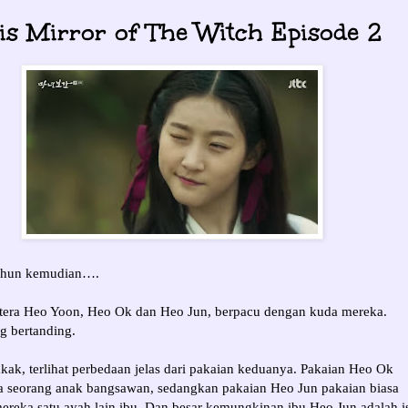
is Mirror of The Witch Episode 2
tahun kemudian….
tera Heo Yoon, Heo Ok dan Heo Jun, berpacu dengan kuda mereka.
g bertanding.
kak, terlihat perbedaan jelas dari pakaian keduanya. Pakaian Heo Ok
a seorang anak bangsawan, sedangkan pakaian Heo Jun pakaian biasa
 mereka satu ayah lain ibu. Dan besar kemungkinan ibu Heo Jun adalah is