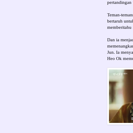
pertandingan 
Teman-temann
bertaruh untu
memberitahu m
Dan ia menja
memenangkan 
Jun. Ia menya
Heo Ok memu