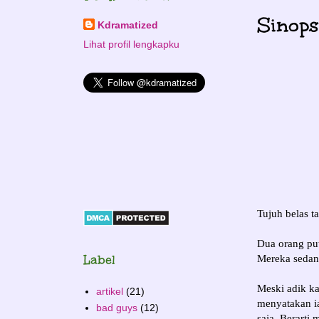
Sinops
Kdramatized
Lihat profil lengkapku
Tujuh belas 
Dua orang pu
Label
Mereka sedan
Meski adik ka
artikel
(21)
menyatakan i
bad guys
(12)
saja. Berarti