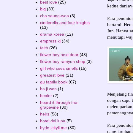
best love
(25)
kedua dari a
big
(33)
cha seung-won
(3)
Para penonton
cinderella and four knights
bertaruh Heo
(13)
Jun. Hanya s
drama korea
(12)
menutupi waj
empress ki
(34)
faith
(26)
flower boy next door
(43)
flower boy ramyun shop
(3)
girl who sees smells
(15)
greatest love
(21)
gu family book
(67)
ha ji won
(1)
Menjelang fin
healer
(2)
dengan sapu 
heard it through the
melemparkan 
grapevine
(30)
pemenangnya
heirs
(58)
hotel del luna
(5)
Para penonto
hyde jekyll me
(30)
uang taruhan.