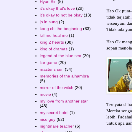
Hyun Bin
(5)
it's okay that's love
(29)
Heo Ok pura-p
it's okay to not be okay
(13)
tidak terjatu
jo in sung
(2)
tersenyum da
kang chi the beginning
(63)
Tidak ada ya
kill me heal me
(1)
Heo Ok menga
king 2 hearts
(38)
sopan menolak
king of dramas
(1)
legend of the blue sea
(20)
liar game
(20)
master's sun
(34)
memories of the alhambra
(5)
mirror of the witch
(20)
movie
(4)
my love from another star
Ternyata si 
(48)
Mereka senga
my secret hotel
(1)
lebih. Padah
nice guy
(52)
untuk apa uan
nightmare teacher
(6)