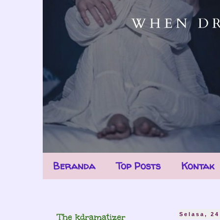
Beranda
Top Posts
Kontak
The kdramatizer
Selasa, 2