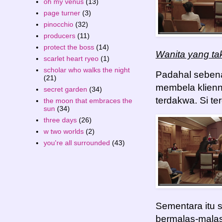
oh my venus
(13)
page turner
(3)
pinocchio
(32)
producers
(11)
protect the boss
(14)
Wanita yang ta
scarlet heart ryeo
(1)
scholar who walks the night
Padahal sebena
(21)
membela klien
secret garden
(34)
terdakwa. Si t
the moon that embraces the
sun
(34)
three days
(26)
w two worlds
(2)
you're all surrounded
(43)
Sementara itu
bermalas-malas