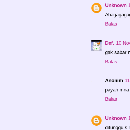
Unknown
Ahagagagag
Balas
Def.
10 No
gak sabar 
Balas
Anonim
11
payah mna 
Balas
Unknown
ditunggu s