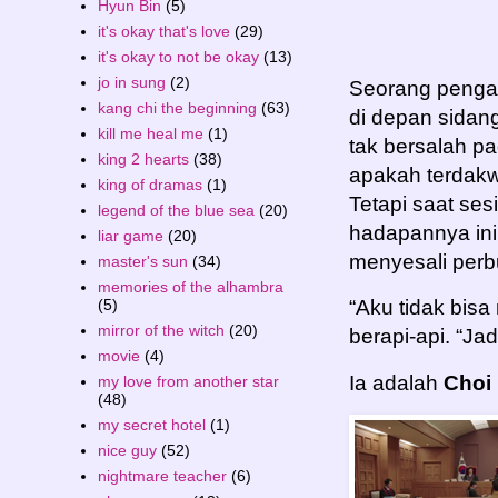
Hyun Bin
(5)
it's okay that's love
(29)
it's okay to not be okay
(13)
jo in sung
(2)
Seorang penga
kang chi the beginning
(63)
di depan sidan
kill me heal me
(1)
tak bersalah pa
king 2 hearts
(38)
apakah terdakw
king of dramas
(1)
Tetapi saat ses
legend of the blue sea
(20)
hadapannya in
liar game
(20)
menyesali perb
master's sun
(34)
memories of the alhambra
(5)
“Aku tidak bisa
mirror of the witch
(20)
berapi-api. “Ja
movie
(4)
Ia adalah
Choi 
my love from another star
(48)
my secret hotel
(1)
nice guy
(52)
nightmare teacher
(6)