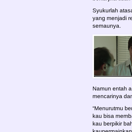
Syukurlah atas
yang menjadi r
semaunya.
Namun entah ap
mencarinya da
“Menurutmu ber
kau bisa memb
kau berpikir ba
kaupermainkan