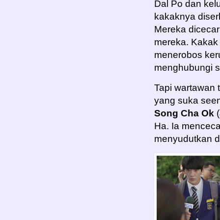
Dal Po dan kel
kakaknya diser
Mereka diceca
mereka. Kakak 
menerobos keru
menghubungi s
Tapi wartawan 
yang suka seen
Song Cha Ok
(
Ha. Ia menceca
menyudutkan d