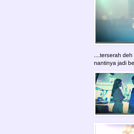
....terserah de
nantinya jadi be