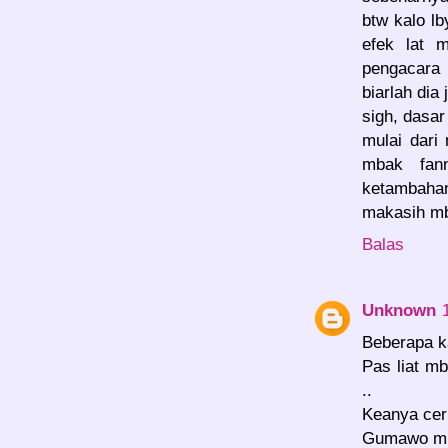
btw kalo l
efek lat 
pengacara 
biarlah dia
sigh, dasa
mulai dari
mbak fan
ketambahan
makasih m
Balas
Unknown
Beberapa ka
Pas liat m
..
Keanya ceri
Gumawo m