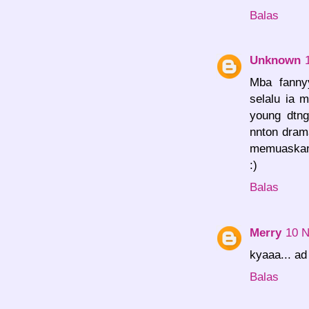
Balas
Unknown
Mba fannyy
selalu ia 
young dtng
nnton drama
memuaskan>
:)
Balas
Merry
10 N
kyaaa... ad
Balas