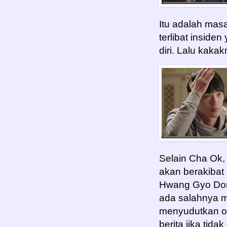
Itu adalah mas
terlibat insid
diri. Lalu kakak
Selain Cha Ok, 
akan berakibat 
Hwang Gyo Dong
ada salahnya me
menyudutkan or
berita jika tida