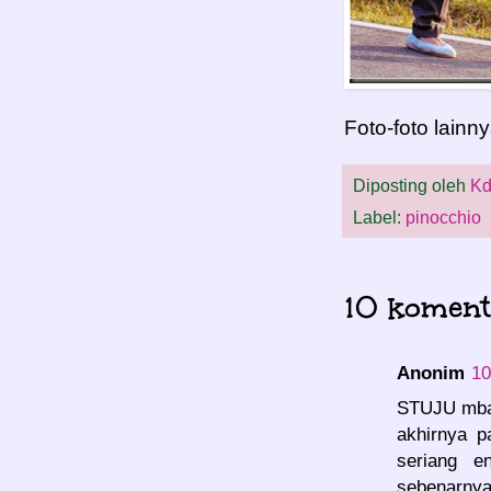
Foto-foto lainny
Diposting oleh
Kd
Label:
pinocchio
10 koment
Anonim
10
STUJU mba
akhirnya p
seriang e
sebenarnya