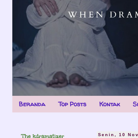
Beranda
Top Posts
Kontak
S
The kdramatizer
Senin, 10 No