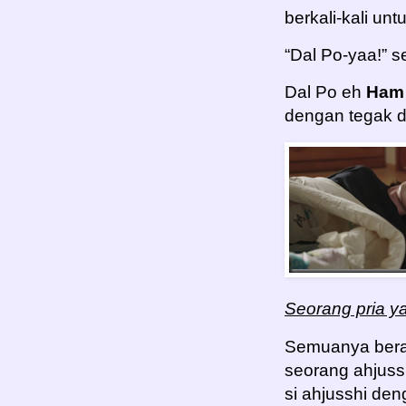
berkali-kali unt
“Dal Po-yaa!” s
Dal Po eh
Ham
dengan tegak 
Seorang pria y
Semuanya beraw
seorang ahjuss
si ahjusshi den