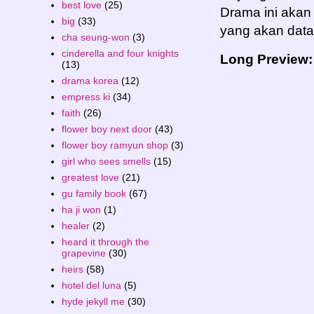
best love
(25)
Drama ini akan
big
(33)
yang akan data
cha seung-won
(3)
cinderella and four knights
Long Preview:
(13)
drama korea
(12)
empress ki
(34)
faith
(26)
flower boy next door
(43)
flower boy ramyun shop
(3)
girl who sees smells
(15)
greatest love
(21)
gu family book
(67)
ha ji won
(1)
healer
(2)
heard it through the
grapevine
(30)
heirs
(58)
hotel del luna
(5)
hyde jekyll me
(30)