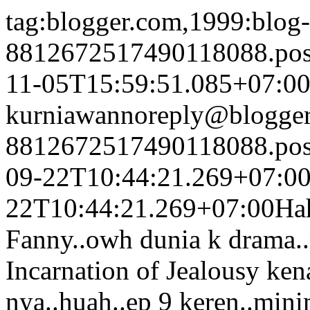
tag:blogger.com,1999:blog-
8812672517490118088.po
11-05T15:59:51.085+07:0
kurniawan
noreply@blogge
8812672517490118088.po
09-22T10:44:21.269+07:0
22T10:44:21.269+07:00
Hah
Fanny..owh dunia k drama.
Incarnation of Jealousy ke
nya..huah..ep 9 keren..min