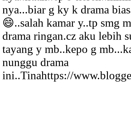
nya...biar g ky k drama bi
😄..salah kamar y..tp smg m
drama ringan.cz aku lebih s
tayang y mb..kepo g mb...k
nunggu drama
ini..
Tina
https://www.blogg